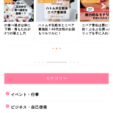
・ダイエット
美容・ダイエット
美容・ダイエット
ねぎの食べ過ぎは体に
ハトムギ化粧水とニベア
ニベア青缶は唇にも
い？下痢・胃もたれが
最強説！40代女性のお肌
的！ぷるぷる潤った
きる2つの落とし穴
もツルツルに！
リップを手に入れろ
.
カテゴリー
イベント・行事
ビジネス・自己啓発