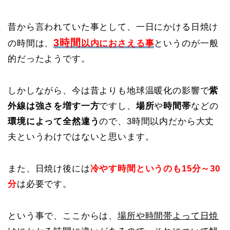
昔から言われていた事として、一日にかける日焼け
3時間
の時間は、
以内におさえる事
というのが一般
的だったようです。
しかしながら、今は昔よりも地球温暖化の影響で
紫
外線は強さを増す一方
ですし、
場所
や
時間帯
などの
環境によって全然違う
ので、3時間以内だから大丈
夫というわけではないと思います。
また、日焼け後には
冷やす時間というのも15分～30
分
は必要です。
という事で、ここからは、
場所や時間帯よって日焼