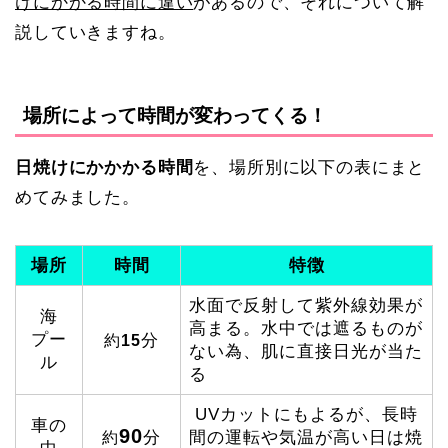
けにかかる時間に違い
があるので、それについて解
説していきますね。
場所によって時間が変わってくる！
日焼けにかかかる時間
を、場所別に以下の表にまと
めてみました。
場所
時間
特徴
水面で反射して紫外線効果が
海
高まる。水中では遮るものが
プー
分
約
15
ない為、肌に直接日光が当た
ル
る
UVカットにもよるが、長時
車の
90
分
間の運転や気温が高い日は焼
約