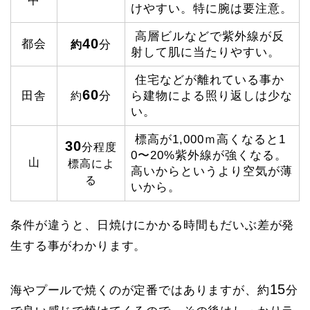
中
けやすい。特に腕は要注意。
高層ビルなどで紫外線が反
40
都会
分
約
射して肌に当たりやすい。
住宅などが離れている事か
60
田舎
分
ら建物による照り返しは少な
約
い。
標高が1,000ｍ高くなると1
30
分程度
0〜20%紫外線が強くなる。
山
標高によ
高いからというより空気が薄
る
いから。
条件が違うと、日焼けにかかる時間もだいぶ差が発
生する事がわかります。
15
海やプールで焼くのが定番ではありますが、約
分