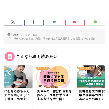
HOME
育児・教育
液体ミルクは本当に危険？噂の真相と災害大国日本で“必需品”といえる理由
こんな記事も読みたい
・教育
育児・教育
育児・教育
乳中にむせる赤ちゃん
夏休みの工作は貯金箱を
読書感想文の書き方
大丈夫？原因と正しい
作ろう！簡単に手作り出
学生低学年のお子さ
処法｜肺炎・気管支
来る方法を大公開！
為の４つのポイント
.