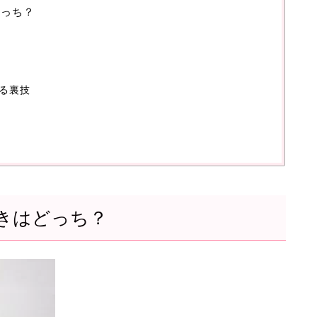
どっち？
る裏技
きはどっち？