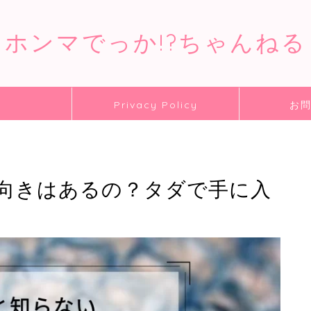
ホンマでっか!?ちゃんねる
P
Privacy Policy
お
向きはあるの？タダで手に入