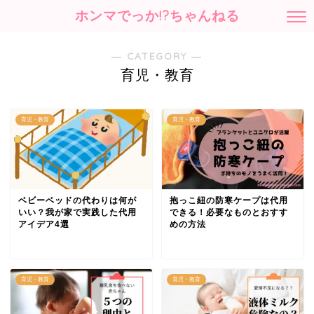
ホンマでっか!?ちゃんねる
― CATEGORY ―
育児・教育
育児・教育
育児・教育
ベビーベッドの代わりは何が
抱っこ紐の防寒ケープは代用
いい？我が家で実践した代用
できる！必要なものとおすす
アイデア4選
めの方法
育児・教育
育児・教育