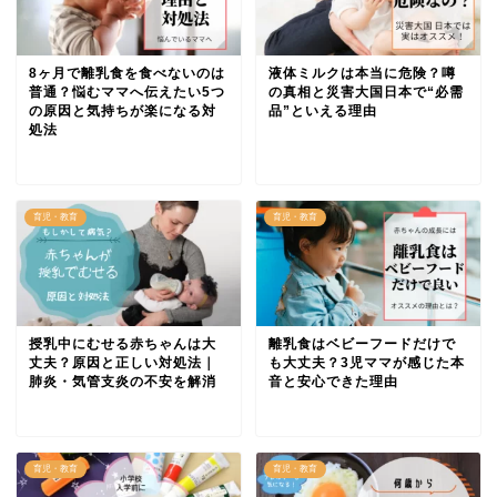
8ヶ月で離乳食を食べないのは
液体ミルクは本当に危険？噂
普通？悩むママへ伝えたい5つ
の真相と災害大国日本で“必需
の原因と気持ちが楽になる対
品”といえる理由
処法
育児・教育
育児・教育
授乳中にむせる赤ちゃんは大
離乳食はベビーフードだけで
丈夫？原因と正しい対処法｜
も大丈夫？3児ママが感じた本
肺炎・気管支炎の不安を解消
音と安心できた理由
育児・教育
育児・教育