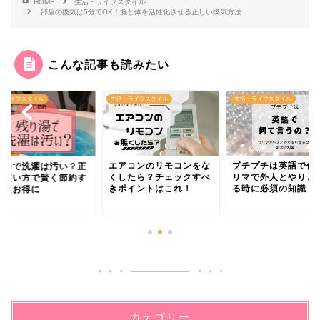
HOME
生活・ライフスタイル
部屋の換気は5分でOK！脳と体を活性化させる正しい換気方法
こんな記事も読みたい
・ライフスタイル
生活・ライフスタイル
生活・ライフスタイル
エアコンのリモコンをな
プチプチは英語で何
り湯で洗濯は汚い？正
くしたら？チェックすべ
リマで外人とやりと
い使い方で賢く節約す
きポイントはこれ！
る時に必須の知識！
ば超お得に
カテゴリー